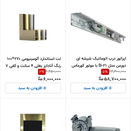
اپراتور درب اتوماتیک شیشه ای
لت استاندارد آلومینیومی ۲۲۰*۱۰۰
دورمن مدل D-21 با موتور کورماس
رنگ آنادایز بغلی ۴ سانت و کفی ۷
6,450,000
62,300,000
6
%
5
%
ترک و دوسال گارانتی بی قید و
سانت سنگین ضخیم
6,000,000
58,700,000
شرط
افزودن به سبد
افزودن به سبد