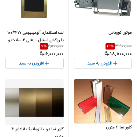
موتور کورماس
لت استاندارد آلومینیومی ۲۲۰*۱۰۰
با روکش استیل ، بغلی ۴ سانت و
6,500,000
21,900,000
7
%
14
%
کفی ۷ سانت
6,000,000
18,800,000
افزودن به سبد
افزودن به سبد
کاور نما ۴ متری
کاور نما درب اتوماتیک آنادایز ۴
متری