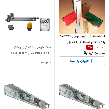
لت استاندارد آلومینیومی ۲۲۰*۱۰۰
رنگ الکترو استاتیک تک پل ،
9,000,000
8
%
جک بازویی پارکینگی پروتکو
بغلی ۳.۵ سانت و کفی ۷ سانت
8,250,000
PROTECO مدل LEADER 4
افزودن به سبد
ناموجود