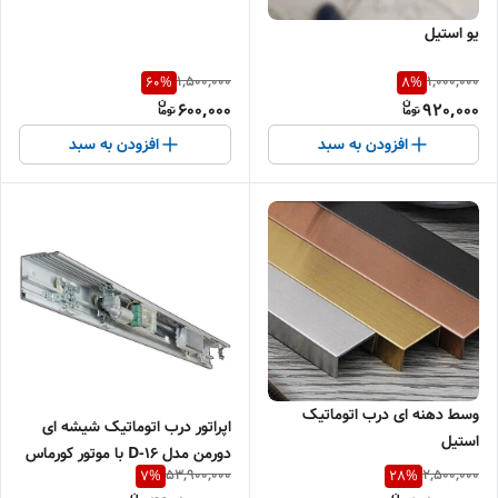
یو استیل
1,500,000
1,000,000
60
%
8
%
600,000
920,000
افزودن به سبد
افزودن به سبد
وسط دهنه ای درب اتوماتیک
اپراتور درب اتوماتیک شیشه ای
استیل
دورمن مدل D-16 با موتور کورماس
53,900,000
2,500,000
7
%
28
%
دوسال گارانتی بی قید و شرط