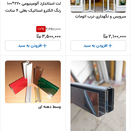
لت استاندارد آلومینیومی ۲۲۰*۱۰۰
رنگ الکترو استاتیک بغلی ۴ سانت
سرویس و نگهداری درب اتومات
و کفی ۷ سانت سنگین ضخیم
4,250,000
17
%
3,500,000
2,100,000
افزودن به سبد
افزودن به سبد
وسط دهنه ای