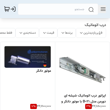
درب اتوماتیک
پربازدیدترین
برندها
قیمت
دسته‌بندی
فقط محصو
موتور دانکر
اپراتور درب اتوماتیک شیشه ای
دورمن مدل D-21 با موتور دانکر و
24,700,000
42,180,000
7
%
3
%
دوسال گارانتی بی قید و شرط