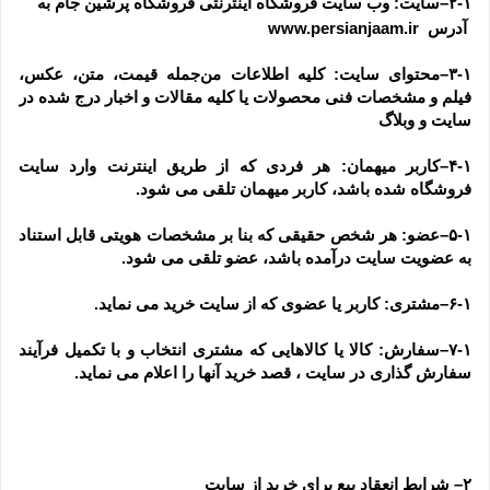
۲-۱–سایت: وب سایت فروشگاه اینترنتی فروشگاه پرشین جام به
 آدرس  www.persianjaam.ir
۳-۱–محتوای سایت: کلیه اطلاعات من‌جمله قیمت، متن، عکس، 
فیلم و مشخصات فنی محصولات یا کلیه مقالات و اخبار درج شده در 
سایت و وبلاگ
۴-۱–کاربر میهمان: هر فردی که از طریق اینترنت وارد سایت 
فروشگاه شده باشد، کاربر میهمان تلقی می شود.
۵-۱–عضو: هر شخص حقیقی که بنا بر مشخصات هویتی قابل استناد 
به عضویت سایت درآمده باشد، عضو تلقی می شود.
۶-۱–مشتری: کاربر یا عضوی که از سایت خرید می نماید.
۷-۱–سفارش: کالا یا کالاهایی که مشتری انتخاب و با تکمیل فرآیند 
سفارش گذاری در سایت ، قصد خرید آنها را اعلام می نماید.
۲– شرایط انعقاد بیع برای خرید از سایت