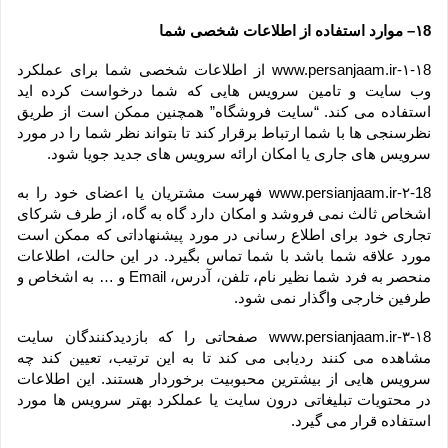
۱8– موارد استفاده از اطلاعات شخصی شما
۱-۱8-www.persanjaam.ir از اطلاعات شخصی شما برای عملکرد 
وب سایت و تامین سرویس هایی که شما درخواست کرده اید 
استفاده می کند. “سایت فروشگاه” همچنین ممکن است از طریق 
نظرسنجی ها با شما ارتباط برقرار کند تا بتواند نظر شما را در مورد 
سرویس های جاری یا امکان ارائه سرویس های جدید جویا شود.
۲-18-www.persianjaam.ir فهرست مشتریان یا اعضای خود را به 
اشخاص ثالث نمی فروشد و امکان دارد گاه به گاه، از طرف شرکای 
تجاری خود برای اطلاع رسانی در مورد پیشنهاداتی که ممکن است 
مورد علاقه شما باشد با شما تماس بگیرد. در این حالت، اطلاعات 
منحصر به فرد شما نظیر نام، تلفن، آدرس، Email و … به اشخاص و 
طرفین خارجی واگذار نمی شود.
۳-۱8-www.persianjaam.ir صفحاتی را که بازدیدکنندگان سایت 
مشاهده می کنند ردیابی می کند تا به این ترتیب، تعیین کند چه 
سرویس هایی از بیشترین محبوبیت برخوردار هستند. این اطلاعات 
در محتویات تبلیغاتی درون سایت یا عملکرد بهتر سرویس ها مورد 
استفاده قرار می گیرد.