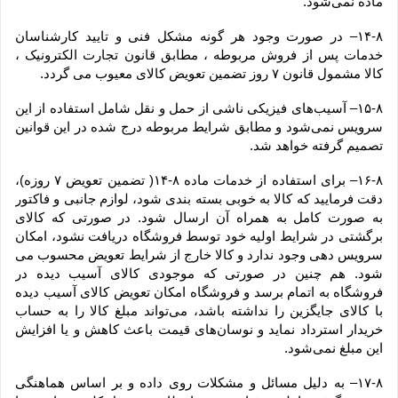
ماده نمی‌‏شود.
۱۴-۸– در صورت وجود هر گونه مشکل فنی و تایید کارشناسان 
خدمات پس از فروش مربوطه ، مطابق قانون تجارت الکترونیک ، 
کالا مشمول قانون ۷ روز تضمین تعویض کالای معیوب می گردد.
۱۵-۸– آسیب‏‌های فیزیکی ناشی از حمل و نقل شامل استفاده از این 
سرویس نمی‏‌شود و مطابق شرایط مربوطه درج شده در این قوانین 
تصمیم گرفته خواهد شد.
۱۶-۸– برای استفاده از خدمات ماده ۸-۱۴( تضمین تعویض ۷ روزه)، 
دقت فرمایید که کالا به ‏خوبی بسته ‌بندی شود، لوازم جانبی و فاکتور 
به صورت کامل به همراه آن ارسال شود. در صورتی که کالای 
برگشتی در شرایط اولیه خود توسط فروشگاه دریافت نشود، امکان 
سرویس دهی وجود ندارد و کالا خارج از شرایط تعویض محسوب می 
شود. هم چنین در صورتی که موجودی کالای آسیب دیده در 
فروشگاه به اتمام برسد و فروشگاه امکان تعویض کالای آسیب دیده 
با کالای جایگزین را نداشته باشد، می‌تواند مبلغ کالا را به حساب 
خریدار استرداد نماید و نوسان‏‌های قیمت باعث کاهش و یا افزایش 
این مبلغ نمی‌‏شود.
۱۷-۸– به دلیل مسائل و مشکلات روی داده و بر اساس هماهنگی 