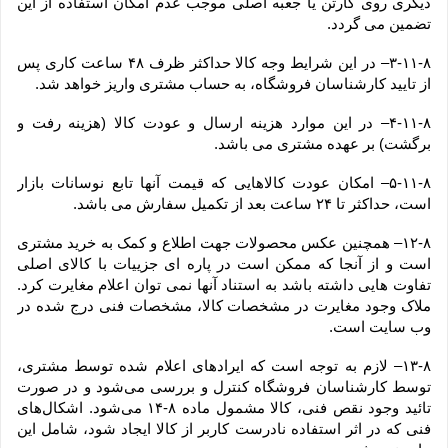
دیگری روی کارتن یا جعبه اصلی موجب عدم امکان استفاده از این 
تضمین می گردد.
۳-۱۱-۸– در این شرایط وجه کالا حداکثر ظرف ۴۸ ساعت کاری پس 
از تایید کارشناسان فروشگاه، به حساب مشتری واریز خواهد شد.
۴-۱۱-۸– در این موارد هزینه ارسال و عودت کالا (هزینه رفت و 
برگشت) بر عهده مشتری می باشد.
۵-۱۱-۸– امکان عودت کالاهایی که قیمت آنها تابع نوسانات بازار 
است، حداکثر تا ۲۴ ساعت بعد از تکمیل سفارش می باشد.
۱۲-۸– همچنین عکس محصولات جهت اطلاع و کمک به خرید مشتری 
است و از آنجا که ممکن است در پاره ای جزییات با کالای اصلی 
تفاوت هایی داشته باشد به استناد آنها نمی توان اعلام مغایرت کرد. 
ملاک وجود مغایرت در مشخصات کالا، مشخصات فنی درج شده در 
وب سایت است.
۱۳-۸– لازم به توجه است که ایرادهای اعلام شده توسط مشتری، 
توسط کارشناسان فروشگاه کنترل و بررسی می‏‌شود و در صورت 
تائید وجود نقص فنی، کالا مشمول ماده ۸-۱۴ می‏‌شود. اشکال‏‌های 
فنی که در اثر استفاده نادرست کاربر از کالا ایجاد شود، شامل این 