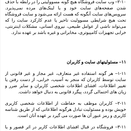
۲-۱۰– وب ‏‌سایت فروشگاه هیچ گونه مسوولیتی را در رابطه با حذف 
شدن صفحه‏‌های سایت خود و یا لینک‏‌های مرده نمی‌‏پذیرد. 
سروﻳس‌‏های سایت آن‏گونه که هست ارائه می‏‌شود و سایت فروشگاه 
تحت هیچ شرایطی مسوولیت تاخیر یا عدم کارکرد سایت را که 
می‌تواند ناشى از عوامل طبیعى، نیروى انسانی، مشکلات اینترنتى، 
خرابی تجهیزات کامپیوترى، مخابراتى و غیره باشد بر عهده ندارد.
۱۱– مسئولیتهای سایت و کاربران
۱-۱۱– هر گونه استفاده غیر متعارف، غیر مجاز و غیر قانونی از 
سایت توسط کاربران که منجر به آسیب، خرابی، از دست رفتن یا 
تغییر اطلاعات، افشای اطلاعات شخصی کاربران و سایر ضرر و 
زیان های احتمالی گردد، پیگرد قانونی به دنبال خواهد داشت.
۲-۱۱– کاربران موظف به حفاظت از اطلاعات شخصی کاربری 
خویش بوده و مسئولیت تبادل هرگونه اطلاعاتی که از طریق شناسه 
کاربری و رمز عبور آن ها صورت می گیرد بر عهده آنان است.
۳-۱۱– فروشگاه در قبال افشای اطلاعات کاربر در اثر قصور و یا 