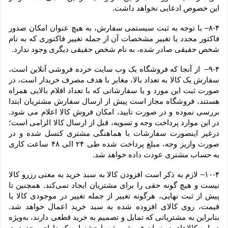
این خصوص ادعایی نخواهد داشت.
۸-۴– با توجه به ثبت سیستمی سفارش، به هیچ عنوان امکان صدور 
فاکتور مجدد یا تغییر مشخصات آن از جمله تغییر فاکتوری که به نام 
شخص حقیقی صادر شده، به نام شخص حقیقی دیگری وجود ندارد.
۹-۴–  از آنجا که فروشگاه یک وب ‌سایت خرده‌ فروشی آنلاین است، 
سفارش یک کالا به تعداد بالا، مغایر با هدف مصرف خریدار است، در 
صورت ثبت این مورد و یا سفارشاتی که با تعداد اقلام بالایی همراه 
هستند، فروشگاه مجاز است پیش از ارسال سفارش مشتریان ابتدا 
بررسی نموده و در صورت تایید، امکان فروش کالا اعلام می شود. 
در این موارد پرداخت وجه و تسویه، قبل از ارسال کالا الزامی است؛ 
درغیر اینصورت سفارشات با هماهنگی مشتری کنسل شده و در 
صورت واریز وجه، مبلغ پرداخت شده طی ۲۴ الی ۴۸ ساعت کاری 
به حساب مشتری عودت داده خواهد شد.
۱۰-۴– لازم به ذکر است افزودن کالا به سبد خرید به معنی رزرو کالا 
نیست و هیچ گونه حقی را برای مشتریان ایجاد نمی‌کند. همچنین تا 
پیش از ثبت نهایی، هرگونه تغییر از جمله تغییر در موجودی کالا یا 
قیمت، روی کالای افزوده شده به سبد خرید اعمال خواهد شد. 
بنابراین به مشتریانی که تمایل و تصمیم به خرید قطعی دارند، به‌ویژه 
درباره کالاهای در زمان فروش ویژه یا جشنواره که دارای محدودیت 