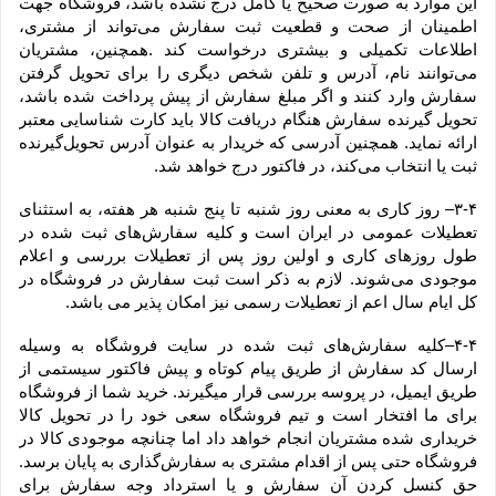
این موارد به صورت صحیح یا کامل درج نشده باشد، فروشگاه جهت 
اطمینان از صحت و قطعیت ثبت سفارش می‌تواند از مشتری، 
اطلاعات تکمیلی و بیشتری درخواست کند .همچنین، مشتریان 
می‌توانند نام، آدرس و تلفن شخص دیگری را برای تحویل گرفتن 
سفارش وارد کنند و اگر مبلغ سفارش از پیش پرداخت شده باشد، 
تحویل گیرنده سفارش هنگام دریافت کالا باید کارت شناسایی معتبر 
ارائه نماید. همچنین آدرسی که خریدار به عنوان آدرس تحویل‌گیرنده 
ثبت یا انتخاب می‌کند، در فاکتور درج خواهد شد.
۳-۴– روز کاری به معنی روز شنبه تا پنج شنبه هر هفته، به استثنای 
تعطیلات عمومی در ایران است و کلیه سفارش‏‌های ثبت شده در 
طول روزهای کاری و اولین روز پس از تعطیلات بررسی و اعلام 
موجودی می‌‏شوند. لازم به ذکر است ثبت سفارش در فروشگاه در 
کل ایام سال اعم از تعطیلات رسمی نیز امکان پذیر می باشد.
۴-۴–کلیه سفارش‌‏های ثبت شده در سایت فروشگاه به وسیله 
ارسال کد سفارش از طریق پیام کوتاه و پیش فاکتور سیستمی از 
طریق ایمیل، در پروسه بررسی قرار میگیرند. خرید شما از فروشگاه 
برای ما افتخار است و تیم فروشگاه سعی خود را در تحویل کالا 
خریداری شده مشتریان انجام خواهد داد اما چنانچه موجودی کالا در 
فروشگاه حتی پس از اقدام مشتری به سفارش‌‏گذاری به پایان برسد. 
حق کنسل کردن آن سفارش و یا استرداد وجه سفارش برای 