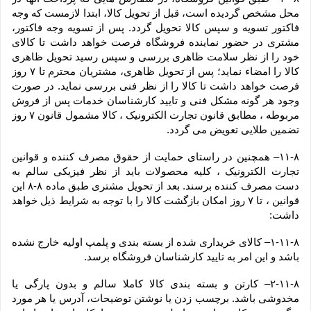
محل مشخص گردیده است، قبل از تحویل کالا، ابتدا لازمست که وجه 
فاکتور تسویه و سپس کالا تحویل گردد. پس از تسویه وجه فاکتور، 
مشتری در حضور نماینده فروشگاه فرصت خواهد داشت تا کالای 
خود را از نظر سلامت ظاهری بررسی و سپس رسید تحویل ظاهری 
کالا را امضاء نماید؛ پس از تحویل ظاهری، مشتریان محترم تا ۷ روز 
فرصت خواهد داشت تا کالا را از نظر فنی بررسی نماید. در صورت 
وجود هر گونه مشکل فنی و تایید کارشناسان خدمات پس از فروش 
مربوطه ، مطابق قانون تجارت الکترونیک ، کالا مشمول قانون ۷ روز 
تضمین طلایی تعویض می گردد.
۱۱-۸– همچنین در راستای حمایت از حقوق مصرف کننده و قوانین 
تجارت الکترونیک ، کلیه محصولات باید از نظر فیزیکی سالم به 
دست مصرف کننده برسند. بعد از تحویل مشتری طبق ماده ۸-۸ این 
قوانین ، تا ۷ روز امکان بازگشت کالا را با توجه به شرایط ذیل خواهد 
داشت:
۱-۱۱-۸– کالای خریداری شده از بسته بندی و پلمپ اولیه خارج نشده 
باشد و این امر به تایید کارشناسان فروشگاه برسد.
۲-۱۱-۸– کارتن و بسته بندی کالا کاملا سالم و بدون پارگی یا 
مخدوشی باشد. برچسب زدن یا نوشتن توضیحات، آدرس یا هر مورد 