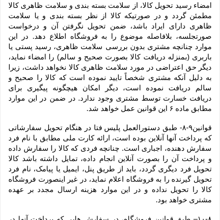
امضاء رسید تحویل کالا، از سلامت بسته بندی و سلامت ظاهری کالا 
مطمئن گردد و در صورتیکه کالا از نظر بسته بندی و یا سلامت 
ظاهری دارای ایراد باشد، ضمن تحویل نگرفتن آن و درخواست 
صورتجلسه، بلافاصله موضوع را به فروشگاه اطلاع دهد. در این 
موارد چنانچه مشتری بدون بررسی سلامت ظاهری، رسید پستی یا 
باربری (بمنزله دریافت کالا بصورت صحیح و سالم) را امضاء نماید، 
دیگر حق اعتراضی در مورد سلامت ظاهری کالا نخواهد داشت، زیرا 
به دلیل آنکه مشتری شخصاً تایید نموده است که کالا را صحیح و 
سالم دریافت نموده است، دیگر امکان هیچگونه پیگیری برای 
دریافت خسارت توسط مشتری وجود ندارد. در ضمن در این موارد 
مطابق ماده ۶ این قوانین عمل خواهد شد.
قوانین۹-۸- طبق دستورالعمل پلیس فتا در هنگام تحویل سفارشاتی 
که پرداخت آنها آنلاین بوده است، ارائه کارت ملی مطابق با نام فرد 
سفارش دهنده، اجباری است. چنانچه فردی که کالا را سفارش داده 
و پرداخت آن را بصورت آنلاین انجام داده، تمایل داشته باشد کالا 
تحویل فرد دیگری گردد، باید از طریق پنل، ایمیل یا پیامک، نام فرد 
تحویل گیرنده را به فروشگاه اعلام نماید، در غیر اینصورت فروشگاه 
کالا را تحویل نداده و در این موارد هزینه ارسال مجدد بر عهده 
مشتری خواهد بود.
۱۰-۸– طبق قوانین فروشگاه، در سفارش هایی که پرداخت آنها در 