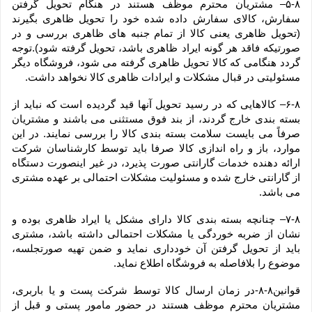
۵-۸– مشتریان محترم موظف هستند در هنگام تحویل گرفتن 
سفارش، کالای سفارش داده شده خود را تحویل ظاهری بگیرند 
(تحویل ظاهری یعنی کالا از تمام جنبه های ظاهری بررسی و در 
صورتیکه فاقد هر گونه ایراد ظاهری باشد، تحویل گرفته شود).توجه 
گردد هنگامی که کالا تحویل ظاهری گرفته می شود، فروشگاه دیگر 
مسئولیتی در قبال مشکلات و ایرادات ظاهری کالا نخواهد داشت.
۶-۸– کالاهایی که در رسید تحویل آنها قید گردیده است که نباید از 
بسته بندی خارج گردند، از بند فوق مستثنی می باشند و مشتریان 
صرفاً می بایست سلامت بسته بندی کالا را بررسی نمایند. در این 
موارد، باز و راه اندازی کالا صرفا باید توسط کارشناسان شرکت 
ارائه دهنده خدمات گارانتی صورت پذیرد، در غیر اینصورت دستگاه 
از گارانتی خارج شده و مسئولیت مشکلات احتمالی بر عهده مشتری 
می باشد.
۷-۸– چنانچه بسته بندی کالا دارای مشکل یا ایراد ظاهری بوده و 
نشان از ضربه خوردگی یا مشکلات احتمالی داشته باشد، مشتری 
باید از تحویل گرفتن آن خودداری نماید و ضمن تهیه صورتجلسه، 
موضوع را بلافاصله به فروشگاه اطلاع نماید.
قوانین۸-۸-در زمان ارسال کالا توسط شرکت پست و یا باربری، 
مشتریان محترم موظف هستند در حضور مامور پستی و قبل از 