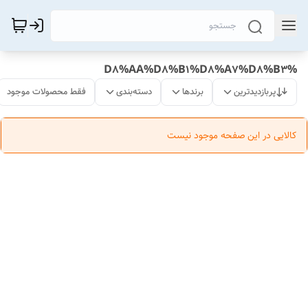
%D8%AA%D8%B1%D8%A7%D8%B3
پربازدیدترین
برندها
دسته‌بندی
فقط محصولات موجود
کالایی در این صفحه موجود نیست