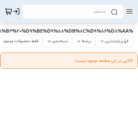
%D8%B7%D8%B1%D8%A7%D8%AD%DB%8C%20%D9%86%D8%B1%D8%AF%D9%87%20%D9%81%DB%8C%DA%A9%D8%B3%20%D9%BE%D9%88%DB%8C%D9%86%D8%AA
پربازدیدترین
برندها
دسته‌بندی
فقط محصولات موجود
کالایی در این صفحه موجود نیست