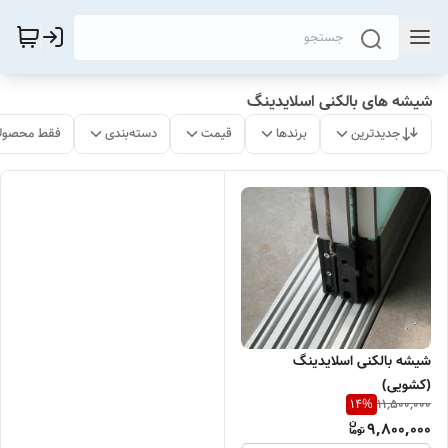
شیشه های بالکنی اسلایدینگ
جدیدترین
برندها
قیمت
دسته‌بندی
فقط محصولا
شیشه بالکنی اسلایدینگ
(کشویی)
11,500,000
14
%
9,800,000