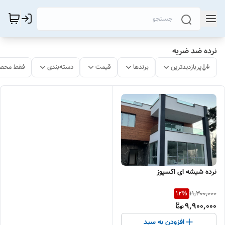
نرده ضد ضربه
پربازدیدترین
برندها
قیمت
دسته‌بندی
فقط محصو
نرده شیشه ای اکسپوز
11,300,000
12
%
9,900,000
افزودن به سبد