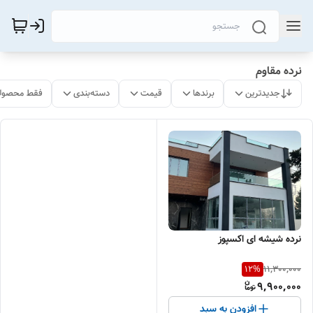
نرده مقاوم
جدیدترین
برندها
قیمت
دسته‌بندی
فقط محصولا
نرده شیشه ای اکسپوز
11,300,000
12
%
9,900,000
افزودن به سبد