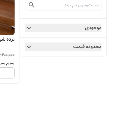
موجودی
نرده شی
محدوده قیمت
6,600,000
00,000