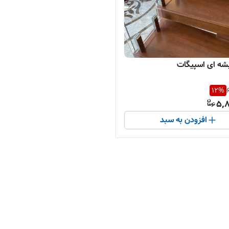
شه ای اسپیگات
12
%
5,8
افزودن به سبد