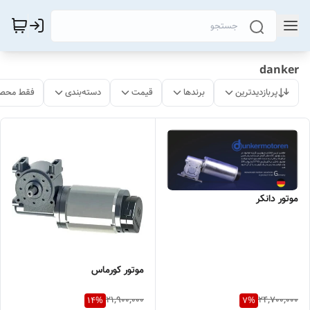
danker
پربازدیدترین
برندها
قیمت
دسته‌بندی
فقط محصو
موتور دانکر
موتور کورماس
21,900,000
24,700,000
14
%
7
%