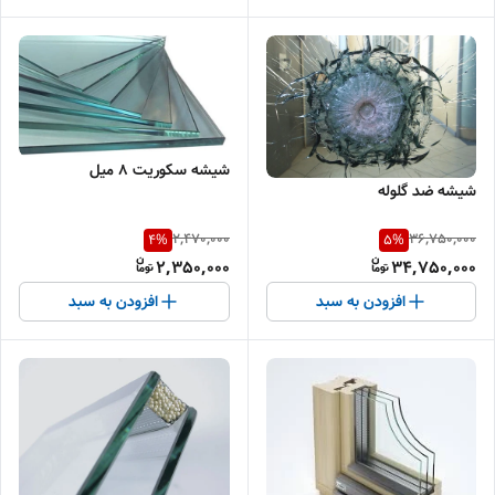
شیشه سکوریت ۸ میل
شیشه ضد گلوله
2,470,000
36,750,000
4
%
5
%
2,350,000
34,750,000
افزودن به سبد
افزودن به سبد