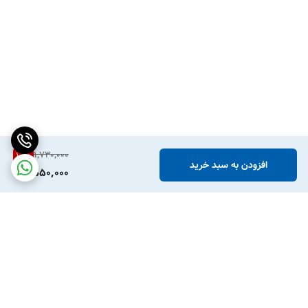
1,730,000
10
%
افزودن به سبد خرید
1,550,000
برگشت به بالا