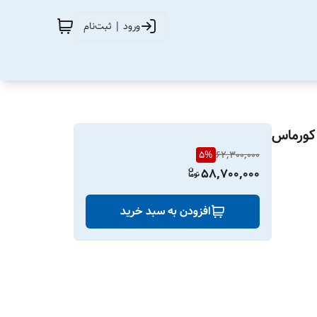
ورود | ثبت‌نام
رمن مدل D-21 با موتور کورماس
5
%
62,300,000
58,700,000
افزودن به سبد خرید