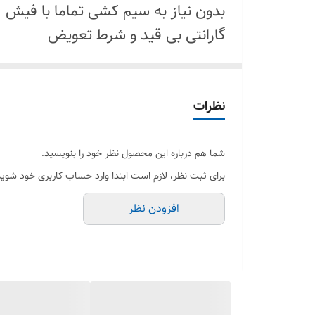
بدون نیاز به سیم کشی تماما با فیش
گارانتی بی قید و شرط تعویض
دارای استانداردهای روز اروپا
موتور کورماس 6355 ۹۰ وات
با قابلیت قفل موتور و ریجستر شده
نظرات
دارای۵ سال گارانتی موتور
مقطع قابل تعویض ریل از جنس آلومی
شما هم درباره این محصول نظر خود را بنویسید.
۱ عدد چشم تک کاره
برای ثبت نظر، لازم است ابتدا وارد حساب کاربری خود شوید
هوا وسیستمهای کنترل تردد
افزودن نظر
به همراه ۲ سال گارانتی بی قید و شرط تعویض قطعه