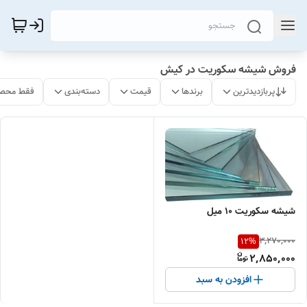
فروش شیشه سکوریت در کیش
پربازدیدترین
برندها
قیمت
دسته‌بندی
فقط محصو
شیشه سکوریت ۱۰ میل
3,270,000
12
%
2,850,000
افزودن به سبد