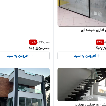
 اداری شیشه ای
10
%
1,730,000
13
%
8
1,550,000
7,7
افزودن به سبد
افزودن به سبد
شه ای فیکس پوینت