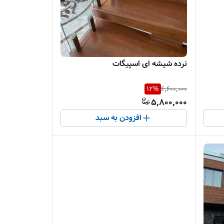
نرده شیشه ای اسپیگات
12
%
6,600,000
5,800,000
افزودن به سبد