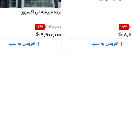
نرده شیشه ای اکسپوز
12
%
11,300,000
15
%
1
9,900,000
8,5
افزودن به سبد
افزودن به سبد