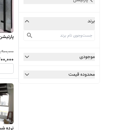
برند
پارتیشن
,900,000
موجودی
00,000
محدوده قیمت
نرده شی