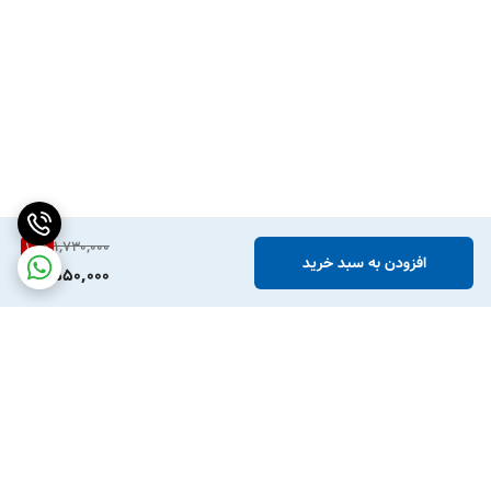
1,730,000
10
%
افزودن به سبد خرید
1,550,000
برگشت به بالا