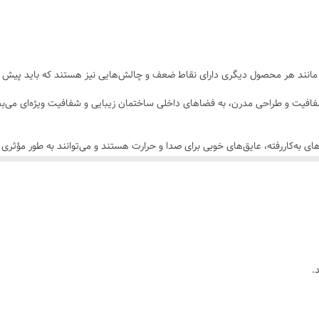
ای ایمنی بسیار حائز اهمیت است. این شیشه‌ها باید توانایی تحمل ضربات را داشت
ها توصیه می‌شود تا ایمنی ساکنین به طور کامل تامین شود.
 افزایش جذابیت و کارایی فضاهای زندگی هستند که با توجه به قابلیت‌های منحصر ب
، مانند هر محصول دیگری دارای نقاط ضعف و چالش‌هایی نیز هستند که باید پیش از 
شفافیت و طراحی مدرن، به فضاهای داخلی ساختمان زیبایی و شفافیت ویژه‌ای می‌ب
های به‌کاررفته، عایق‌های خوبی برای صدا و حرارت هستند و می‌توانند به طور مؤثری 
کن، سطح ایمنی بالکن‌ها به طور چشم‌گیری افزایش می‌یابد. این نوع شیشه‌ها در 
داری منظم هستند تا شفافیت و زیبایی خود را حفظ کنند. گرد و غبار و لکه‌های 
د و سرما جلوگیری می‌کنند، اما ممکن است تهویه طبیعی فضا را محدود کنند. این 
.
فرادی است که به دنبال ایجاد فضای زیبا، مدرن و کارآمد هستند. با این حال، باید 
یرند. اگر کیفیت، زیبایی و امنیت برای شما در اولویت هستند، این محصول می‌تواند