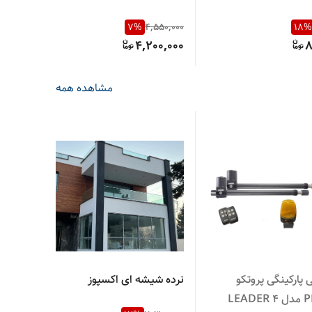
000
7
%
4,550,000
18
%
000
4,200,000
8
مشاهده همه
پارکینگی پروتکو
نرده شیشه ای اکسپوز
نرد
LEA