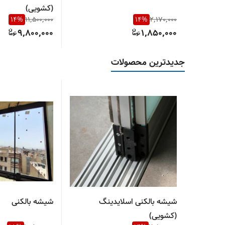
(کشویی)
14
%
11,500,000
14
%
2,170,000
9,800,000
1,850,000
جدیدترین محصولات
شیشه بالکنی اسلایدینگ
شیشه بالکنی
(کشویی)