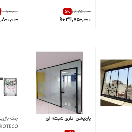
10,800,000
5
%
36,750,000
,800,000
34,750,000
پارتیشن اداری شیشه ای
جک بازویی 
PROTECO مدل DER 4